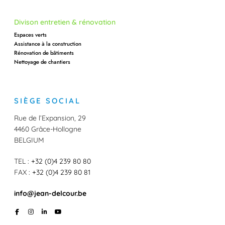
Divison entretien & rénovation
Espaces verts
Assistance à la construction
Rénovation de bâtiments
Nettoyage de chantiers
SIÈGE SOCIAL
Rue de l’Expansion, 29
4460 Grâce-Hollogne
BELGIUM
TEL :
+32 (0)4 239 80 80
FAX :
+32 (0)4 239 80 81
info@jean-delcour.be
F
I
L
Y
a
n
i
o
c
s
n
u