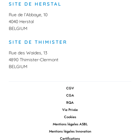
e
t
k
T
SITE DE HERSTAL
b
a
e
u
o
g
d
b
o
r
I
e
Rue de l’Abbaye, 10
k
a
n
4040 Herstal
m
BELGIUM
SITE DE THIMISTER
Rue des Waides, 13
4890 Thimister-Clermont
BELGIUM
CGV
CGA
RQA
Vie Privée
Cookies
Mentions légales ASBL
Mentions légales Innovation
Certifications