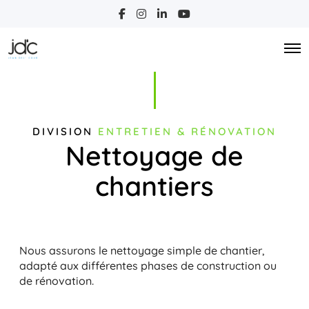
F
I
L
Y
a
n
i
o
c
s
n
u
e
t
k
T
O
b
a
e
u
p
o
g
d
b
e
o
r
I
e
n
k
a
n
M
m
e
n
u
DIVISION
ENTRETIEN & RÉNOVATION
Nettoyage de
chantiers
Nous assurons le nettoyage simple de chantier,
adapté aux différentes phases de construction ou
de rénovation.