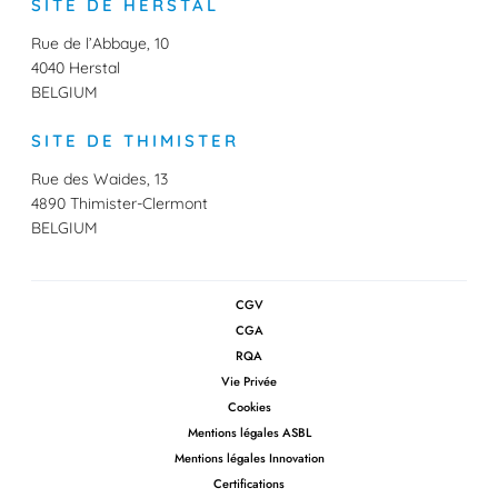
e
t
k
T
SITE DE HERSTAL
b
a
e
u
o
g
d
b
o
r
I
e
Rue de l’Abbaye, 10
k
a
n
4040 Herstal
m
BELGIUM
SITE DE THIMISTER
Rue des Waides, 13
4890 Thimister-Clermont
BELGIUM
CGV
CGA
RQA
Vie Privée
Cookies
Mentions légales ASBL
Mentions légales Innovation
Certifications