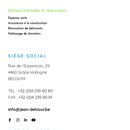
Divison entretien & rénovation
Espaces verts
Assistance à la construction
Rénovation de bâtiments
Nettoyage de chantiers
SIÈGE SOCIAL
Rue de l’Expansion, 29
4460 Grâce-Hollogne
BELGIUM
TEL :
+32 (0)4 239 80 80
FAX :
+32 (0)4 239 80 81
info@jean-delcour.be
F
I
L
Y
a
n
i
o
c
s
n
u